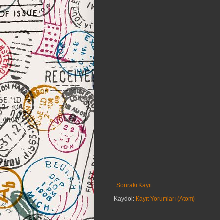
Sonraki Kayıt
Kaydol:
Kayıt Yorumları (Atom)