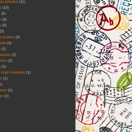
u şirketleri
(11)
z
(10)
e
(9)
r
(8)
a
(5)
(5)
 parkları
(4)
stan
(4)
h
(2)
manları
(2)
rino
(2)
n
(1)
k Arap Emirlikleri
(1)
is
(1)
1)
ştayn
(1)
er
(1)