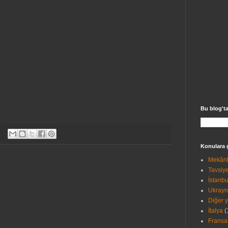
Bu blog'ta
Konulara 
Mekânl
Tavsiye
İstanbu
Ukray
Diğer y
İtalya
(
Fransa