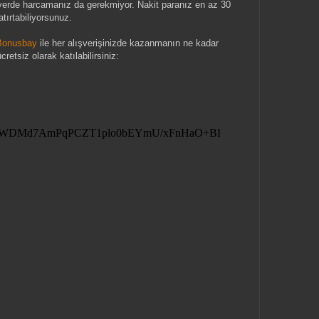
r yerde harcamanız da gerekmiyor. Nakit paranız en az 30
ırtabiliyorsunuz.
Bonusbay
ile her alışverişinizde kazanmanın ne kadar
retsiz olarak katılabilirsiniz: