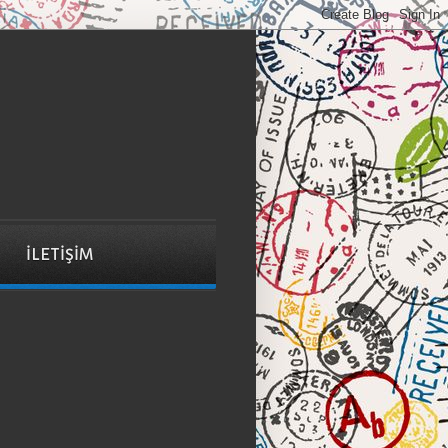
İLETİŞİM