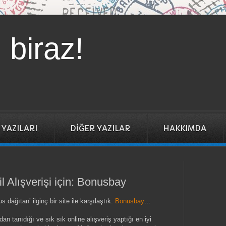
 biraz!
 YAZILARI
DİĞER YAZILAR
HAKKIMDA
l Alışverişi için: Bonusbay
 dağıtan’ ilginç bir site ile karşılaştık.
Bonusbay
…
n tanıdığı ve sık sık online alışveriş yaptığı en iyi