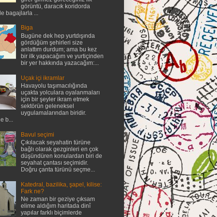
görüntü, daracık koridorda
de bagajlarla ...
Biga
Bugüne dek hep yurtdışında
gördüğüm şehirleri size
anlattım durdum; ama bu kez
bir ilk yapacağım ve yurtiçinden
bir yer hakkında yazacağım:...
Uçak içi ikramlar
Havayolu taşımacılığında
uçakta yolculara oyalanmaları
için bir şeyler ikram etmek
sektörün geleneksel
uygulamalarından biridir.
e b...
Bavul seçimi
Çıkılacak seyahatin türüne
bağlı olarak gezginleri en çok
düşündüren konulardan biri de
seyahat çantası seçimidir.
Doğru çanta türünü seçme...
Katedral, bazilika, şapel, kilise:
Fark ne?
Ne zaman bir geziye çıksam
elime aldığım haritada dinî
yapılar farklı biçimlerde