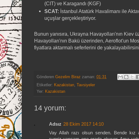
(CIT) ve Karagandı (KGF)
SCAT:
İstanbul Atatürk Havalimanı ile Akt
uçuşlar gerçekleştiriyor.
Bunun yanısıra, Ukrayna Havayolları'nın Kiev 
Havayolları'nın Bakü üzerinden, Aeroflot'un M
fiyatlara aktarmalı seferlerini de yakalayabilirsin
Gönderen
Gezelim Biraz
zaman:
01:31
Etiketler:
Kazakistan
,
Tavsiyeler
Yer:
Kazakistan
14 yorum:
Adsız
28 Ekim 2017 14:10
Vay Allah razı olsun senden. Bende kız 