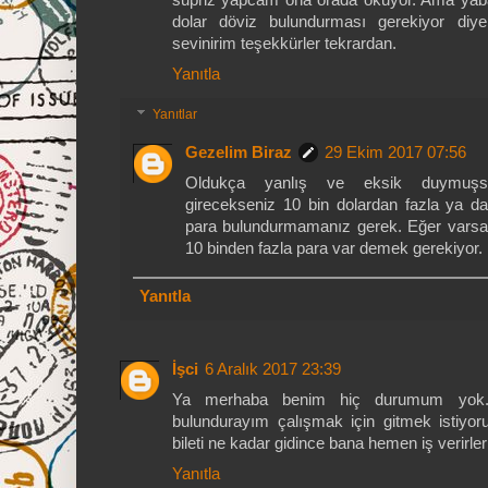
supriz yapcam ona orada okuyor. Ama yaba
dolar döviz bulundurması gerekiyor diy
sevinirim teşekkürler tekrardan.
Yanıtla
Yanıtlar
Gezelim Biraz
29 Ekim 2017 07:56
Oldukça yanlış ve eksik duymuşsu
girecekseniz 10 bin dolardan fazla ya 
para bulundurmamanız gerek. Eğer varsa 
10 binden fazla para var demek gerekiyor.
Yanıtla
İşci
6 Aralık 2017 23:39
Ya merhaba benim hiç durumum yok.o
bulundurayım çalışmak için gitmek istiy
bileti ne kadar gidince bana hemen iş verirle
Yanıtla