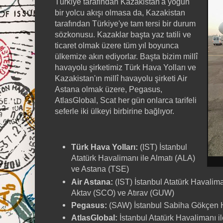
Türkiye tarafından Kazakistan'a yoğun
bir yolcu akışı olmasa da, Kazakistan
tarafından Türkiye'ye tam tersi bir durum
sözkonusu. Kazaklar başta yaz tatili ve
ticaret olmak üzere tüm yıl boyunca
ülkemize akın ediyorlar. Başta bizim millî
havayolu şirketimiz Türk Hava Yolları ve
Kazakistan'ın millî havayolu şirketi Air
Astana olmak üzere, Pegasus,
AtlasGlobal, Scat her gün onlarca tarifeli
seferle iki ülkeyi birbirine bağlıyor.
Türk Hava Yolları:
(IST) İstanbul
Atatürk Havalimanı ile Almatı (ALA)
ve Astana (TSE)
Air Astana:
(IST) İstanbul Atatürk Havalima
Aktav (SCO) ve Atırav (GUW)
Pegasus:
(SAW) İstanbul Sabiha Gökçen H
AtlasGlobal:
İstanbul Atatürk Havalimanı i