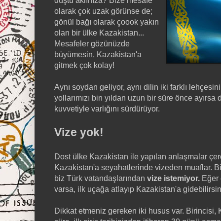
düştü aklınıza? Bize mesafe
olarak çok uzak görünse de;
gönül bağı olarak çoook yakın
olan bir ülke Kazakistan...
Mesafeler gözünüzde
büyümesin, Kazakistan'a
gitmek çok kolay!
Aynı soydan geliyor, aynı dilin iki farklı lehçesi
yollarımızı bin yıldan uzun bir süre önce ayırsa
kuvvetiyle varlığını sürdürüyor.
Vize yok!
Dost ülke Kazakistan ile yapılan anlaşmalar çe
Kazakistan'a seyahatlerinde vizeden muaflar. B
biz Türk vatandaşlarından
vize istemiyor.
Eğer 
varsa, ilk uçağa atlayıp Kazakistan'a gidebilirsin
Dikkat etmeniz gereken iki husus var. Birincisi,