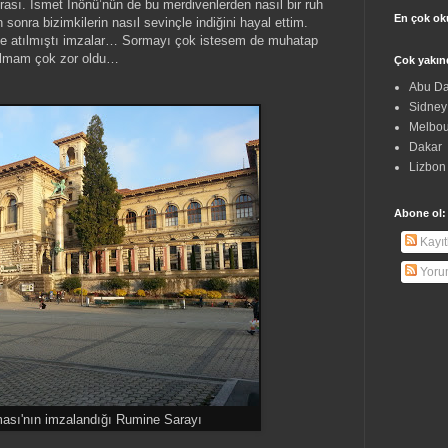
rası. İsmet İnönü’nün de bu merdivenlerden nasıl bir ruh
En çok ok
sonra bizimkilerin nasıl sevinçle indiğini hayal ettim.
de atılmıştı imzalar… Sormayı çok istesem de muhatap
ılmam çok zor oldu…
Çok yakın
Abu Da
Sidney
Melbo
Dakar
Lizbon
Abone ol:
Kayıt
Yoru
ası'nın imzalandığı Rumine Sarayı