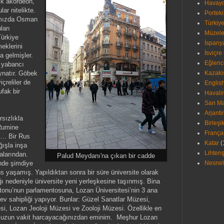
ik akordeon,
Havayol
ar nitelikte.
Porteki
ğımızda Osman
Türkiy
ları
Müzele
Türkiye
İspany
eklerini
İsviçre
a gelmişler.
Eğlence
k yabancı
ynatır. Göbek
Kazaki
içreliler de
Englis
fak bir
Havali
San Ma
Arjanti
rsızlıkla
Birleşi
 Rumine
França
z… Bir Rus
Katar
(
ğışla inşa
Lihten
alarından.
Palud Meydanı'na çıkan bir cadde
nde şimdiye
Nesnel
ns yaşamış. Yapıldıktan sonra bir süre üniversite olarak
ğı nedeniyle üniversite yeni yerleşkesine taşınmış. Bina
onu’nun parlamentosuna, Lozan Üniversitesi’nin 3 ana
v sahipliği yapıyor. Bunlar: Güzel Sanatlar Müzesi,
si, Lozan Jeoloji Müzesi ve Zooloji Müzesi. Özellikle en
de uzun vakit harcayacağınızdan eminim. Meşhur Lozan