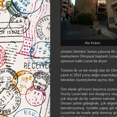
Ale Kulesi
yönetim birimleri; bunun yanısıra 44
merkezlerini Olimpiyat başkenti Loz
sporunun kalbi Lozan’da atıyor.
Türünün ilk ve tek örneği olan bir Ol
yazık ki 2014 yılına değin onarımday
tekrardan ziyaretçilerine açmış olur.
Son olarak göl kıyısı boyunca uzunca
Ouchy Lozan’daki son durağımız oluy
çok duysak da hiç vaktimiz kalmadı. 
Ormanı şehrin göbeğinde, çok değerli 
barındırıyormuş. İçindeki yapay göl 
Lozanlılar da maaile gelip donmuş gö