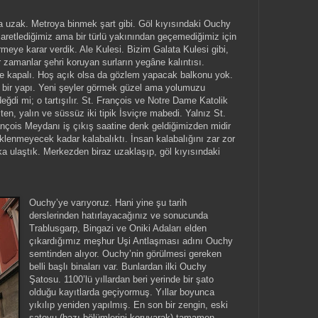
a uzak. Metroya binmek şart gibi. Göl kıyısındaki Ouchy
retlediğimiz ama bir türlü yakınından geçemediğimiz için
meye karar verdik. Ale Kulesi. Bizim Galata Kulesi gibi,
r zamanlar şehri koruyan surların yegâne kalıntısı.
te kapalı. Hoş açık olsa da gözlem yapacak balkonu yok.
 bir yapı. Yeni şeyler görmek güzel ama yolumuzu
değdi mi; o tartışılır. St. François ve Notre Dame Katolik
ten, yalın ve süssüz iki tipik İsviçre mabedi. Yalnız St.
ançois Meydanı iş çıkış saatine denk geldiğimizden midir
klenmeyecek kadar kalabalıktı. İnsan kalabalığını zar zor
a ulaştık. Merkezden biraz uzaklaşıp, göl kıyısındaki
Ouchy’ye varıyoruz. Hani yine şu tarih
derslerinden hatırlayacağınız ve sonucunda
Trablusgarp, Bingazi ve Oniki Adaları elden
çıkardığımız meşhur Uşi Antlaşması adını Ouchy
semtinden alıyor. Ouchy’nin görülmesi gereken
belli başlı binaları var. Bunlardan ilki Ouchy
Şatosu. 1100’lü yıllardan beri yerinde bir şato
olduğu kayıtlarda geçiyormuş. Yıllar boyunca
yıkılıp yeniden yapılmış. En son bir zengin, eski
şatoyu (bazı bölümlerini koruyarak) tamamen