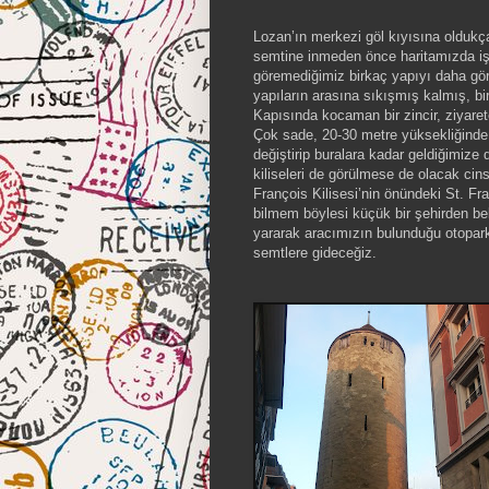
Lozan’ın merkezi göl kıyısına oldukç
semtine inmeden önce haritamızda işa
göremediğimiz birkaç yapıyı daha gör
yapıların arasına sıkışmış kalmış, bi
Kapısında kocaman bir zincir, ziyare
Çok sade, 20-30 metre yüksekliğinde
değiştirip buralara kadar geldiğimize 
kiliseleri de görülmese de olacak cins
François Kilisesi’nin önündeki St. Fr
bilmem böylesi küçük bir şehirden be
yararak aracımızın bulunduğu otopark
semtlere gideceğiz.