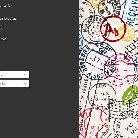
unanlar
da blog'ta
bi
urne
lar
mlar