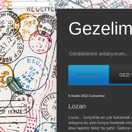
Gezelim
Gördüklerimi anlatıyorum...
ANASAYFA
GEZİ 
8 Aralık 2012 Cumartesi
Lozan
Lozan... İsviçre'de en çok bulunmak 
anlaşma bu şirin İsviçre kentinde im
olsa hepimiz biliriz bu şehri. Gidinc