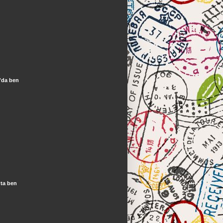
'da ben
ta ben