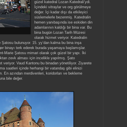
güzel katedral Lozan Katedrali’ydi.
İçindeki vitraylar ve org görülmeye
değer. İçi kadar dışı da etkileyici
süslemelerle bezenmiş. Katedralin
hemen yanıbaşında ise eskiden din
adamlarının kaldığı bir bina var. Bu
bina bugün Lozan Tarih Müzesi
olarak hizmet veriyor. Katedralin
e Şatosu bulunuyor. 15. yy’dan kalma bu bina inşa
diğer binayı terk ederek burada yaşamaya başlamışlar.
t-Marie Şatosu mimari olarak çok güzel bir yapı. İki
aktan zevk alması için incelikle yapılmış. Şato
veriyor. Vaud Kantonu bu binadan yönetiliyor. Ziyarete
a saatleri içinde herhangi bir vatandaş gibi elinizi
. En azından merdivenleri, koridorları ve bekleme
una bile değer.