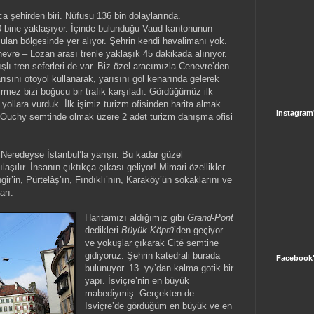
a şehirden biri. Nüfusu 136 bin dolaylarında.
50 bine yaklaşıyor. İçinde bulunduğu Vaud kantonunun
ulan bölgesinde yer alıyor. Şehrin kendi havalimanı yok.
vre – Lozan arası trenle yaklaşık 45 dakikada alınıyor.
lı tren seferleri de var. Biz özel aracımızla Cenevre’den
arısını otoyol kullanarak, yarısını göl kenarında gelerek
irmez bizi boğucu bir trafik karşıladı. Gördüğümüz ilk
yollara vurduk. İlk işimiz turizm ofisinden harita almak
Instagram
i Ouchy semtinde olmak üzere 2 adet turizm danışma ofisi
Neredeyse İstanbul’la yarışır. Bu kadar güzel
aşılır. İnsanın çıktıkça çıkası geliyor! Mimari özellikler
’in, Pürtelâş’ın, Fındıklı’nın, Karaköy’ün sokaklarını ve
ları.
Haritamızı aldığımız gibi
Grand-Pont
dedikleri
Büyük Köprü
’den geçiyor
ve yokuşlar çıkarak Cité semtine
gidiyoruz. Şehrin katedrali burada
Facebook'
bulunuyor. 13. yy’dan kalma gotik bir
yapı. İsviçre’nin en büyük
mabediymiş. Gerçekten de
İsviçre’de gördüğüm en büyük ve en