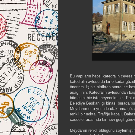
Bu yapıların hepsi katedralin çevresi
katedralin avlusu da bir o kadar güze
öneririm. İşiniz bittikten sonra ise ke
aşağı inin. Katedralin avlusundan ba
bitmesini hiç istemeyeceksiniz. Pal
Belediye Başkanlığı binası burada bul
Meydanın orta yerinde ufak ama göze 
renkli bir nokta. Trafiğe kapalı. Dah
caddeler arasında bir nevi geçit göre
Meydanın renkli olduğunu söylemişti