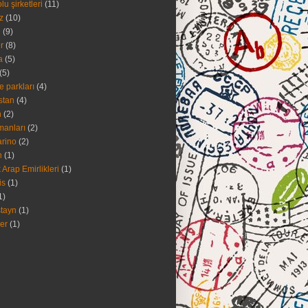
u şirketleri
(11)
z
(10)
e
(9)
r
(8)
a
(5)
(5)
 parkları
(4)
stan
(4)
h
(2)
manları
(2)
rino
(2)
n
(1)
k Arap Emirlikleri
(1)
is
(1)
1)
ştayn
(1)
er
(1)