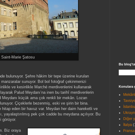
Saint-Marie Şatosu
Bu blog'ta
nde bulunuyor. Şehre hâkim bir tepe üzerine kurulan
l manzaralar sunuyor. Bol bol fotoğraf çekinmenizi
sinlikle ve kesinlikle Marché merdivenlerini kullanarak
Konulara 
şlayarak Palud Meydanı’na inen bu tarihî merdivenlerin
Mekânl
ud Meydanı küçük ama çok renkli bir mekân. Lozan
Tavsiye
unuyor. Çiçeklerle bezenmiş, eski ve şirin bir bina.
İstanbu
hitap eden bir havuz var. Meydan her daim hareketli ve
Ukray
ası, yayalaştırılmış pek çok cadde bu meydana açılıyor. Bu
Diğer y
vi görüyor.
İtalya
(
m. Biz oraya
Fransa