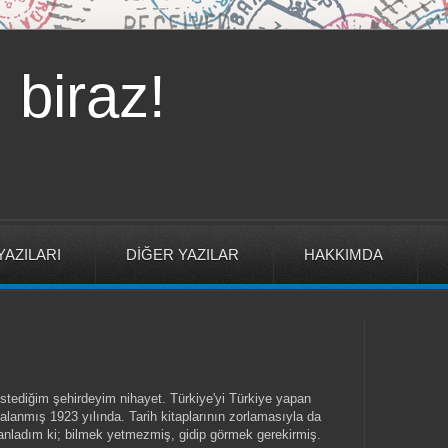
 biraz!
YAZILARI
DİĞER YAZILAR
HAKKIMDA
istediğim şehirdeyim nihayet. Türkiye'yi Türkiye yapan
zalanmış 1923 yılında.
Tarih kitaplarının zorlamasıyla da
e anladım ki; bilmek yetmezmiş, gidip görmek gerekirmiş.