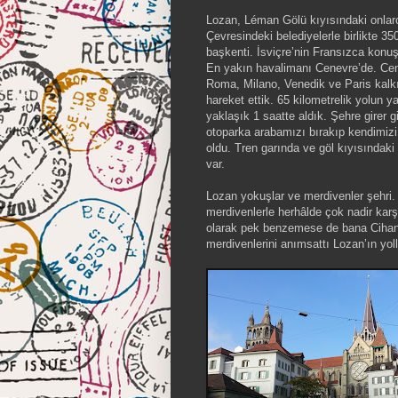
Lozan, Léman Gölü kıyısındaki onlarc
Çevresindeki belediyelerle birlikte 3
başkenti. İsviçre’nin Fransızca konuş
En yakın havalimanı Cenevre’de. Cene
Roma, Milano, Venedik ve Paris kalkış
hareket ettik. 65 kilometrelik yolun y
yaklaşık 1 saatte aldık. Şehre girer g
otoparka arabamızı bırakıp kendimizi 
oldu. Tren garında ve göl kıyısındak
var.
Lozan yokuşlar ve merdivenler şehri. 
merdivenlerle herhâlde çok nadir karşıl
olarak pek benzemese de bana Cihangir
merdivenlerini anımsattı Lozan’ın yol