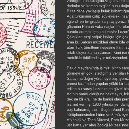
vardığımızda kulağımıza çalınan bild
darbuka ve keman ezgileri bunu doğrul
Biraz daha yaklaşıp kulak kabarttı
Aga türküsünü çalıp söyleyerek insan
eğlendiren bir grupla karşılaşıyoruz. 
göçmeni Roman vatandaşlarımız ekm
burada aramak için kalkmışlar Lozan’
Çaldıkları ezgi soğuk İsviçre için ço
ama bu Balkan müzikleri ölüyü bile o
atan Türk turistlerin neşesine kimi İsv
ortak oluyor zaman zaman. Kimi ise u
metelikle ödüllendiriyor müzisyenleri.
Palud Meydanı’nda işimizi bitirip sabı
görmeyi en çok istediğimiz yer olan
Sarayı’na doğru yürümeye başlıyoru
prensi tarafından yapılan yüklü bir ba
edilen bu saray Lozan’ın en güzel bin
Adının saray olduğuna bakmayın, içi
dek ne bir kral, ne de bânisi olan pre
hizmet vermiş. 1980 yılında yer darlı
boş kalmamış tabii. Bugün Vaud Kant
kütüphanesinden birine ve 5 müzeye e
Arkeoloji ve Tarih Müzesi, Para Müze
üst katta yer alan Zooloji Müzesi’n