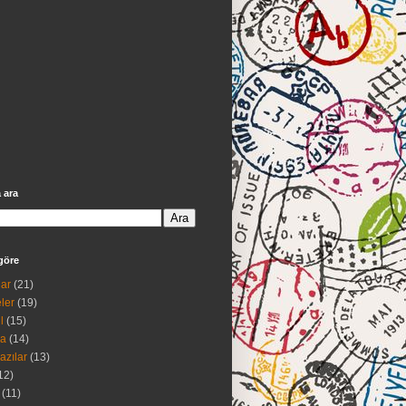
 ara
göre
ar
(21)
ler
(19)
l
(15)
na
(14)
azılar
(13)
12)
(11)