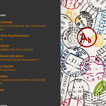
stlar
n Kelebek
’nın Gizli Köşelerinde Tarz Sahibi Escort
leri
-Onur Seyahatnamesi
-1
 Olmak
ul Boğazı’nda Tekne Kiralama
kuyan Çok gezen
at Etmeye Nereden Başlamalıyım?
ız Seyyah
m Gezi Notları
elileri
: ADAM OLACAK ŞEHİR | GEZİLECEK
ER
tan
 yayın