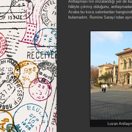
Antlaşması’nın imzalandığı yer de bu
hâliyle çıkmış olduğunu, antlaşmadan 
Acaba bu koca salonlardan hangisin
bulamadım. Rumine Sarayı’ndan ayr
Lozan Antlaşm