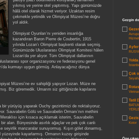
yıkmış ve yerine otel yaptırmış. Yapı günümüzde
hâlâ otel olarak hizmet veriyor. Uzaktan resim
çekmekle yetindik ve Olimpiyat Müzesi’ne doğru
Gezgin do
yol aldık.
Geze
Olimpiyat Oyunları’nı yeniden insanlığa
Avrupa
Hizmet
kazandıran Baron Pierre de Coubertin, 1915
yılında Lozan’ı Olimpiyat başkenti olarak seçmiş.
Ayfer
Günümüzde Uluslararası Olimpiyat Komitesi hâlen
RUSYA
Lozan’da yer alıyor. Tüm Olimpiyat dallarının
Yolda
 uluslararası spor organizasyonu ve federasyonu genel
İstanb
an’da kurmayı uygun görmüş. Anlayacağınız dünya
Çok o
Seyah
impiyat Müzesi’ne ev sahipliği yapıyor Lozan. Müze ne
Rotas
mış. Biz göremedik. Umarım siz gittiğinizde kapılarını
Vietna
Tatil D
BATUM
 bir yürüyüş yaparak Ouchy gezintimizi de noktalıyoruz.
YERL
or. Sauvabelin Gölü ve Sauvabelin Ormanı’nın methini
Meraklısı için kısaca açıklamak isterim, Sauvabelin
Gezis
bir alan. Bünyesinde asırlık ağaçlar ve pek çok canlı
Kotor
ise seyirlik manzaralar sunuyormuş. Kışın gölet donarmış,
l yüzeyinde kayarlarmış. Ormanın kuzey girişinde
Öne çıkan