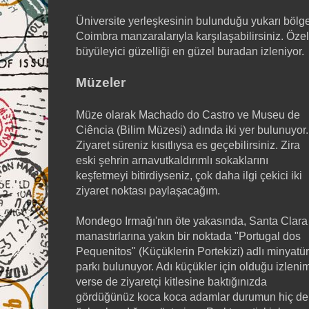
Üniversite yerleşkesinin bulunduğu yukarı bölg
Coimbra manzaralarıyla karşılaşabilirsiniz. Öze
büyüleyici güzelliği en güzel buradan izleniyor.
Müzeler
Müze olarak Machado do Castro ve Museu de
Ciência (Bilim Müzesi) adında iki yer bulunuyor.
Ziyaret süreniz kısıtlıysa es geçebilirsiniz. Zira
eski şehrin arnavutkaldırımlı sokaklarını
keşfetmeyi bitirdiyseniz, çok daha ilgi çekici iki
ziyaret noktası paylaşacağım.
Mondego Irmağı'nın öte yakasında, Santa Clara
manastırlarına yakın bir noktada "Portugal dos
Pequenitos" (Küçüklerin Portekizi) adlı minyatür
parkı bulunuyor. Adı küçükler için olduğu izleni
verse de ziyaretçi kitlesine baktığınızda
gördüğünüz koca koca adamlar durumun hiç de