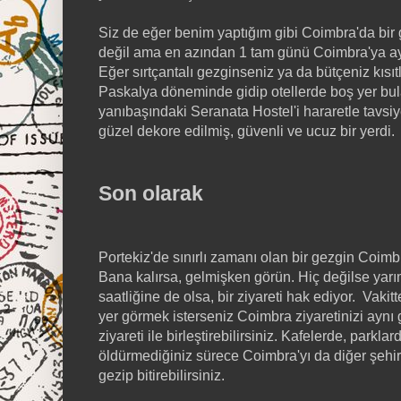
Siz de eğer benim yaptığım gibi Coimbra'da bir
değil ama en azından 1 tam günü Coimbra'ya ay
Eğer sırtçantalı gezginseniz ya da bütçeniz kısıt
Paskalya döneminde gidip otellerde boş yer bu
yanıbaşındaki Seranata Hostel'i hararetle tavsi
güzel dekore edilmiş, güvenli ve ucuz bir yerdi.
Son olarak
Portekiz'de sınırlı zamanı olan bir gezgin Coimb
Bana kalırsa, gelmişken görün. Hiç değilse yar
saatliğine de olsa, bir ziyareti hak ediyor. Vak
yer görmek isterseniz Coimbra ziyaretinizi aynı 
ziyareti ile birleştirebilirsiniz. Kafelerde, parkla
öldürmediğiniz sürece Coimbra'yı da diğer şehirle
gezip bitirebilirsiniz.