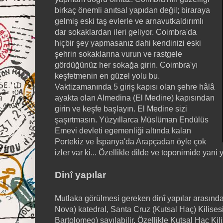
birkaç önemli anıtsal yapıdan değil; biraraya
gelmiş eski taş evlerle ve arnavutkaldırımlı
dar sokaklardan ileri geliyor. Coimbra'da
hiçbir şey yapmasanız dahi kendinizi eski
şehrin sokaklarına vurun ve rastgele
gördüğünüz her sokağa girin. Coimbra'yı
keşfetmenin en güzel yolu bu.
Vaktizamanında 5 giriş kapısı olan şehre hâlâ
ayakta olan Almedina (El Medine) kapısından
girin ve keşfe başlayın. El Medine sizi
şaşırtmasın. Yüzyıllarca Müslüman Endülüs
Emevi devleti egemenliği altında kalan
Portekiz ve İspanya'da Arapçadan öyle çok
izler var ki... Özellikle dilde ve toponimide yani
Dinî yapılar
Mutlaka görülmesi gereken dinî yapılar arasında
Nova) katedral, Santa Cruz (Kutsal Haç) Kilise
Bartolomeo) sayılabilir. Özellikle Kutsal Haç Ki