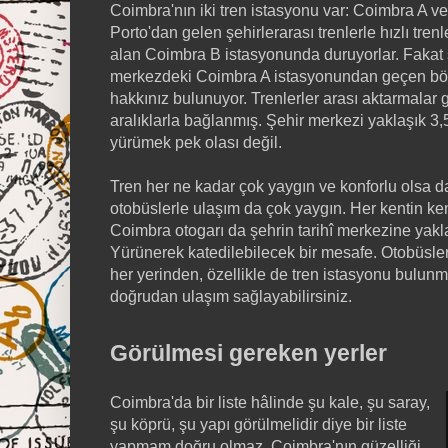
Coimbra'nın iki tren istasyonu var: Coimbra A v
Porto'dan gelen şehirlerarası trenlerle hızlı tren
alan Coimbra B istasyonunda duruyorlar. Fakat s
merkezdeki Coimbra A istasyonundan geçen böl
hakkınız bulunuyor. Trenlerler arası aktarmalar
aralıklarla bağlanmış. Şehir merkezi yaklaşık 3,
yürümek pek olası değil.
Tren her ne kadar çok yaygın ve konforlu olsa d
otobüslerle ulaşım da çok yaygın. Her kentin ken
Coimbra otogarı da şehrin tarihî merkezine yakla
Yürünerek katedilebilecek bir mesafe. Otobüsle
her yerinden, özellikle de tren istasyonu bulu
doğrudan ulaşım sağlayabilirsiniz.
Görülmesi gereken yerler
Coimbra'da bir liste hâlinde şu kale, şu saray,
şu köprü, şu yapı görülmelidir diye bir liste
yapmam doğru olmaz. Coimbra'nın güzelliği