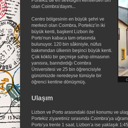
Portekiz'de en sevidiğim kentlerden biri
olan Coimbra'dayım...
Centro bölgesinin en büyük şehri ve
merkezi olan Coimbra, Portekiz'in iki
büyük kenti, başkent Lizbon ile
Porto'nun kabaca tam ortasında
bulunuyor. 120 bin sâkiniyle, nüfus
bakımından ülkenin beşinci büyük kenti.
Çok köklü bir geçmişe sahip olmasının
yanısıra, barındırdığı Coimbra
Üniversitesi ve 25 bin öğrencisiyle
günümüzde neredeyse tümüyle bir
C
öğrenci kentine dönüşmüş.
Ulaşım
Lizbon ve Porto arasındaki özel konumu ve ulaş
Portekiz ziyaretiniz sırasında Coimbra'ya uğram
Porto'ya trenle 1 saat, Lizbon'a ise yaklaşık 1:4