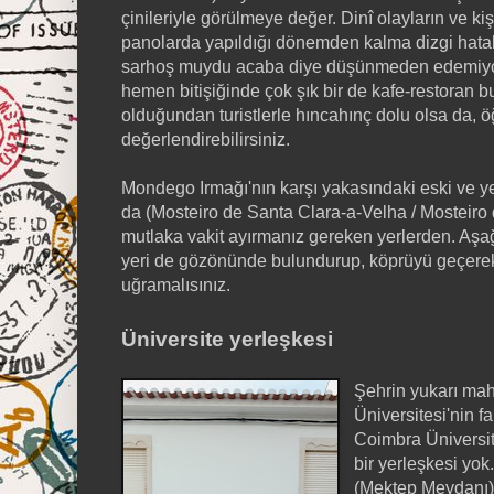
çinileriyle görülmeye değer. Dinî olayların ve kiş
panolarda yapıldığı dönemden kalma dizgi hatal
sarhoş muydu acaba diye düşünmeden edemiyor 
hemen bitişiğinde çok şık bir de kafe-restoran b
olduğundan turistlerle hıncahınç dolu olsa da, 
değerlendirebilirsiniz.
Mondego Irmağı'nın karşı yakasındaki eski ve ye
da (Mosteiro de Santa Clara-a-Velha / Mosteiro
mutlaka vakit ayırmanız gereken yerlerden. Aş
yeri de gözönünde bulundurup, köprüyü geçerek
uğramalısınız.
Üniversite yerleşkesi
Şehrin yukarı mah
Üniversitesi'nin fa
Coimbra Üniversite
bir yerleşkesi yo
(Mektep Meydanı)