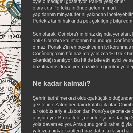
öyle olmadığını gösteriyor. Parkta yetişkinler
olarak da Portekiz'in önde gelen mimarî
yapıtlarının minyatürlerini yakından inceleyebilir
Portekiz tarihi hakkında pek çok ilginç bilgi edine
Son olarak, Coimbra'nın biraz dışında yer ala
antik Coimbra kalıntılarının bulunduğu Conímb
olmaz. Portekiz'in en büyük ve en iyi korunmuş a
Conímbriga'nın hâlihazırda yalnızca %10'luk bi
çıkarıldığı sanılıyor. Bu hâlde bile etkileyici ve
bozulmamış duran yer mozaikleri görülmeye de
Ne kadar kalmalı?
Şehrin tarihî merkezi oldukça küçük olduğundan
gezilebilir. Zaten her daim kalabalık olan Coimbra
tur otobüsleriyle Lizbon'dan Porto'ya geçmekte o
oluşturuyor. Bu kafileler, genelde şehre dağılıp 2
yola devam ediyor. Ama şunu gönül rahatlığıyla 
yalnızca birkaç saatten biraz daha fazlasını hak