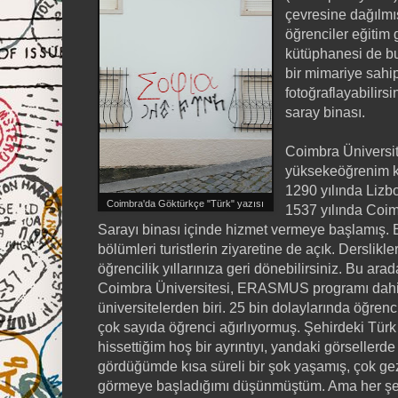
çevresine dağılmış
öğrenciler eğitim
kütüphanesi de bu
bir mimariye sahip
fotoğraflayabilirsi
saray binası.
Coimbra Üniversit
yüksekeöğrenim ku
1290 yılında Lizb
Coimbra'da Göktürkçe "Türk" yazısı
1537 yılında Coim
Sarayı binası içinde hizmet vermeye başlamış. B
bölümleri turistlerin ziyaretine de açık. Derslikl
öğrencilik yıllarınıza geri dönebilirsiniz. Bu 
Coimbra Üniversitesi, ERASMUS programı dahili
üniversitelerden biri. 25 bin dolaylarında öğren
çok sayıda öğrenci ağırlıyormuş. Şehirdeki Türk v
hissettiğim hoş bir ayrıntıyı, yandaki görsellerd
gördüğümde kısa süreli bir şok yaşamış, çok g
görmeye başladığımı düşünmüştüm. Ama her şey 