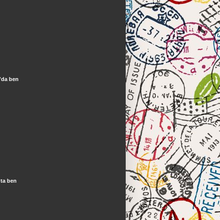
'da ben
ta ben