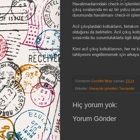
Havalimanlarındaki check-in işlemlerin
çıkış sıralarında en az bir yolcu otu
durumunda havalimanı check-in işlemle
Acil çıkışlardaki koltukların, birtakı
olduğunu da belirtelim. Acil çıkış ko
sırasında bu sorumluluklarla ilgili bilgi 
Kimi acil çıkış koltuklarının, her ne
tahliyesini engellememek için arkaya y
Gönderen
Gezelim Biraz
zaman:
23:14
Etiketler:
Havayolu şirketleri
,
Tavsiyeler
Hiç yorum yok:
Yorum Gönder