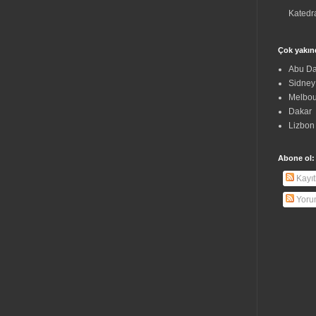
Katedra
Çok yakın
Abu Da
Sidney
Melbo
Dakar
Lizbon
Abone ol:
Kayıt
Yoru