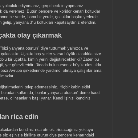
oyu yolculuk ediyorsanız, geç check-in yapmanız
 da veremez. Bütün pencere ve koridor kenarı koltuklar
 anne bir yerde, baba bir yerde, çocuklar başka yerlerde
n gelip, yanyana 3'lü koltukları kapatsaydınız efendim.
çakta olay çıkarmak
"bizi yanyana oturtun" diye tutturmak yalnızca ve
i çalacaktır. Uçakta boş yerler varsa büyük olasılıkla size
lu bir uçakta, kimin yerini değiştirecekler ki? Zaten bu
, yer görevlileridir. Ricada bulunursanız büyük olasılıkla
 bazı Avrupa şirketlerinde yardımcı olmaya çalışırlar ama
almazlar.
ğiştirmelerini telep edemezsiniz. Hiçbir kabin ekibi
iz buradan kalkın da, bunlar yanyana otursun" deme haddi
etse, o insanların başı yanar. Kendi işinizi kendiniz
dan rica edin
lculardan kendiniz rica etmek. Soracağınız yolcuyu
siz eşinizle birlikte oturun diye pencere kenarındaki