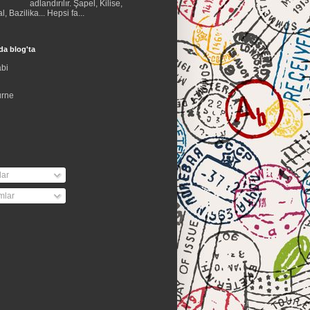
adlandırılır. Şapel, Kilise,
l, Bazilika... Hepsi fa...
da blog'ta
bi
urne
lar
mlar