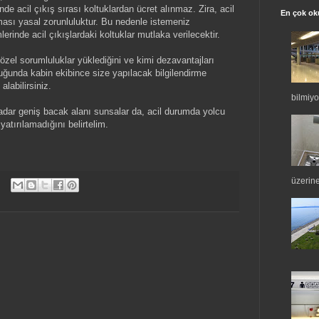
de acil çıkış sırası koltuklardan ücret alınmaz. Zira, acil
En çok ok
rması yasal zorunluluktur. Bu nedenle istemeniz
rinde acil çıkışlardaki koltuklar mutlaka verilecektir.
m özel sorumluluklar yüklediğini ve kimi dezavantajları
ltuğunda kabin ekibince size yapılacak bilgilendirme
alabilirsiniz.
bilmiyor
 kadar geniş bacak alanı sunsalar da, acil durumda yolcu
atırılamadığını belirtelim.
üzerin