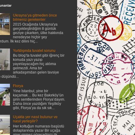
unanlar
Ukrayna’ya gitmeden önce
bilmeniz gerekenler
2015 Ocağında Ukrayna'ya
gerçekleştirdiğim 8 günlük
geziye çıkarken, ülke hakkında
neredeyse hiçbir şey
dum. İlk kez dilini hiç...
Yurtdışında tuvalet sorunu
Bu blog’ta tuvalet gibi iğrenç bir
konuda yazı yazıp
yayınlayacağım hiç aklıma
gelmezdi. Ama bir
arkadaşımdan gelen tavsiye
e düşündü...
Florya
Yine İstanbul, yine bir
kaçamak… Bu kez Bakırköy’ün
şirin semtlerinden Florya’dayım.
Daha önce yazdığım Yeşilköy
gibi, Florya’ya da sık sık...
Uçakta yer nasıl bulunur ve
nasıl yerleşilir?
Her koltuğun numarası başüstü
dolaplarında yazar Bir uçağa
girer girmez göreceğiniz ilk