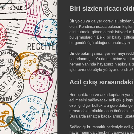
Biri sizden ricacı ol
Bir yolcu ya da yer görevlisi, sizden 
olun. Kendinizi ricada bulunan kişile
elini tutmak, güven almak istiyordur. H
buluşmuşlardır. Belki bir balayı çiftidi
bir geridönüşü olduğunu unutmayın.
Bir de bakmışsınız, yer vermeyi red
hasarlanmış... Ya da siz birine yer 
hemen yanında hayatınızın aşkıyla tan
işler evrende böyle yürüyor efendiler!
Acil çıkış sırasındaki
Her uçakta ön ve arka kapıların yanısı
edilmesini sağlayacak acil çıkış kapı 
özelliği diğer koltuklara göre daha ge
sırasındaki koltukla onun önündeki kol
Buralarda rahatça bacaklarınızı uzatab
Sağladığı bu rahatlık nedeniyle acil ç
havalimanında check-in yapıyorsanız, 