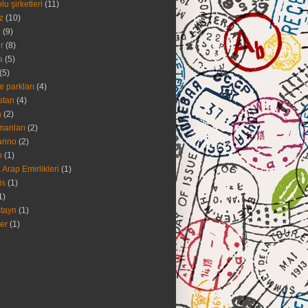
u şirketleri
(11)
z
(10)
e
(9)
r
(8)
a
(5)
(5)
 parkları
(4)
stan
(4)
h
(2)
manları
(2)
rino
(2)
n
(1)
k Arap Emirlikleri
(1)
is
(1)
1)
ştayn
(1)
er
(1)