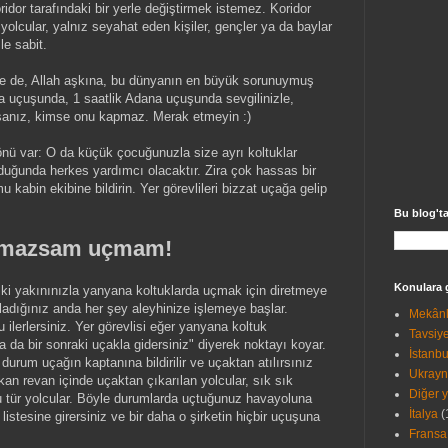
oridor tarafındaki bir yerle değiştirmek istemez. Koridor
 yolcular, yalnız seyahat eden kişiler, gençler ya da baylar
le sabit.
e de, Allah aşkına, bu dünyanın en büyük sorunuymuş
a uçuşunda, 1 saatlik Adana uçuşunda sevgilinizle,
asanız, kimse onu kapmaz. Merak etmeyin :)
önü var: O da küçük çocuğunuzla size ayrı koltuklar
uğunda herkes yardımcı olacaktır. Zira çok hassas bir
kabin ekibine bildirin. Yer görevlileri bizzat uçağa gelip
Bu blog'ta
urmazsam uçmam!
Konulara 
lla ki yakınınızla yanyana koltuklarda uçmak için diretmeye
ladığınız anda her şey aleyhinize işlemeye başlar.
Mekânl
 ilerlersiniz. Yer görevlisi eğer yanyana koltuk
Tavsiye
da bir sonraki uçakla gidersiniz" diyerek noktayı koyar.
İstanbu
durum uçağın kaptanına bildirilir ve uçaktan atılırsınız
Ukray
kan revan içinde uçaktan çıkarılan yolcular, sık sık
Diğer y
bu tür yolcular. Böyle durumlarda uçtuğunuz havayoluna
İtalya
(
 listesine girersiniz ve bir daha o şirketin hiçbir uçuşuna
Fransa