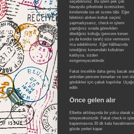
seçebilirsiniz. Bu işlem pek çok
havayolu şirketinde ücretsizken,
kimilerinde ise ek ücrete tâbi. Eğer
biletinizi alırken koltuk seçimi
yapmadıysanız, check-in işlemi
yaptığınız sırada görevliden
dilediğiniz koltuğu (pencere kenarı
ya da koridor tarafı) size vermesini
rica edebilirsiniz. Eğer hâlihazırda
istediğiniz konumdaki koltuktan
kaldıysa, sizden
esirgemeyeceklerdir.
Fakat öncelikle daha geniş bacak aralı
ardından pencere kenarları ve son ola
gördükleri için çabuk kapılırlar. Uçağ
edilir.
Önce gelen alır
Elbette aklıbaşında bir yolcu olarak 
isteyeceksinizdir. Fakat check-in işl
kapanmasına 30 dk kala havalimanına 
gözde yerleri kapar.