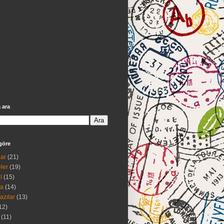
 ara
göre
ar
(21)
ler
(19)
l
(15)
na
(14)
azılar
(13)
12)
(11)