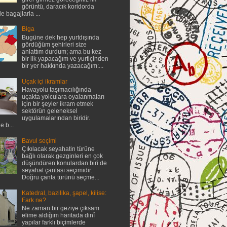
görüntü, daracık koridorda
de bagajlarla ...
Biga
Bugüne dek hep yurtdışında
gördüğüm şehirleri size
anlattım durdum; ama bu kez
bir ilk yapacağım ve yurtiçinden
bir yer hakkında yazacağım:...
Uçak içi ikramlar
Havayolu taşımacılığında
uçakta yolculara oyalanmaları
için bir şeyler ikram etmek
sektörün geleneksel
uygulamalarından biridir.
e b...
Bavul seçimi
Çıkılacak seyahatin türüne
bağlı olarak gezginleri en çok
düşündüren konulardan biri de
seyahat çantası seçimidir.
Doğru çanta türünü seçme...
Katedral, bazilika, şapel, kilise:
Fark ne?
Ne zaman bir geziye çıksam
elime aldığım haritada dinî
yapılar farklı biçimlerde