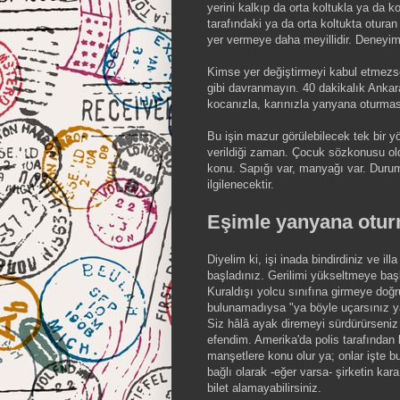
yerini kalkıp da orta koltukla ya da k
tarafındaki ya da orta koltukta oturan
yer vermeye daha meyillidir. Deneyim
Kimse yer değiştirmeyi kabul etmezs
gibi davranmayın. 40 dakikalık Ankar
kocanızla, karınızla yanyana oturm
Bu işin mazur görülebilecek tek bir y
verildiği zaman. Çocuk sözkonusu old
konu. Sapığı var, manyağı var. Durumu 
ilgilenecektir.
Eşimle yanyana ot
Diyelim ki, işi inada bindirdiniz ve i
başladınız. Gerilimi yükseltmeye baş
Kuraldışı yolcu sınıfına girmeye doğru
bulunamadıysa "ya böyle uçarsınız ya 
Siz hâlâ ayak diremeyi sürdürürseniz 
efendim. Amerika'da polis tarafından 
manşetlere konu olur ya; onlar işte 
bağlı olarak -eğer varsa- şirketin kara
bilet alamayabilirsiniz.