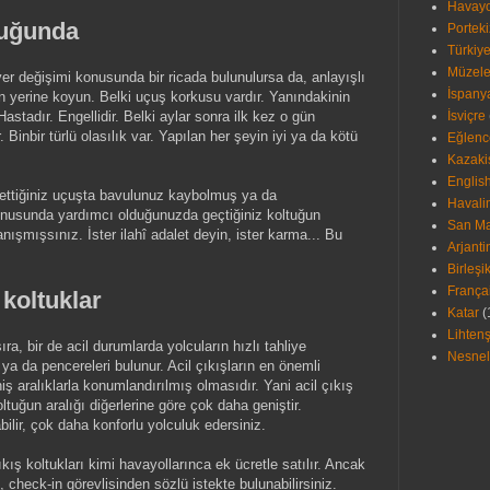
Havayol
duğunda
Porteki
Türkiy
Müzele
yer değişimi konusunda bir ricada bulunulursa da, anlayışlı
İspany
rin yerine koyun. Belki uçuş korkusu vardır. Yanındakinin
astadır. Engellidir. Belki aylar sonra ilk kez o gün
İsviçre
r. Binbir türlü olasılık var. Yapılan her şeyin iyi ya da kötü
Eğlence
Kazaki
Englis
dettiğiniz uçuşta bavulunuz kaybolmuş ya da
Havali
konusunda yardımcı olduğunuzda geçtiğiniz koltuğun
San Ma
ışmışsınız. İster ilahî adalet deyin, ister karma... Bu
Arjanti
Birleşi
França
 koltuklar
Katar
(
Lihten
ra, bir de acil durumlarda yolcuların hızlı tahliye
Nesnel
ya da pencereleri bulunur. Acil çıkışların en önemli
niş aralıklarla konumlandırılmış olmasıdır. Yani acil çıkış
tuğun aralığı diğerlerine göre çok daha geniştir.
ilir, çok daha konforlu yolculuk edersiniz.
ıkış koltukları kimi havayollarınca ek ücretle satılır. Ancak
check-in görevlisinden sözlü istekte bulunabilirsiniz.