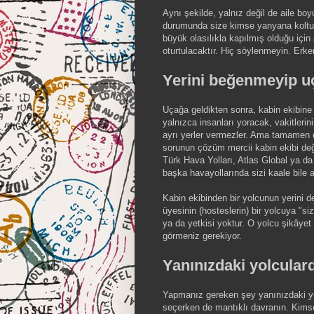
Aynı şekilde, yalnız değil de aile b
durumunda size kimse yanyana koltuk
büyük olasılıkla kapılmış olduğu için
oturtulacaktır. Hiç söylenmeyin. Erke
Yerini beğenmeyip u
Uçağa geldikten sonra, kabin ekibine 
yalnızca insanları yoracak, vakitlerin
ayrı yerler vermezler. Ama tamamen do
sorunun çözüm mercii kabin ekibi değil
Türk Hava Yolları, Atlas Global ya da
başka havayollarında sizi kaale bile 
Kabin ekibinden bir yolcunun yerini de
üyesinin (hosteslerin) bir yolcuya "s
ya da yetkisi yoktur. O yolcu şikâyet 
görmeniz gerekiyor.
Yanınızdaki yolcular
Yapmanız gereken şey yanınızdaki yo
seçerken de mantıklı davranın. Kimse 